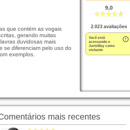
9,0
2.023 avaliações
ras que contém as vogais
critas, gerando muitas
Você está
error_outline
lavras duvidosas mais
acessando o
JurisWay como
e se diferenciam pelo uso do
visitante
 com exemplos.
Comentários mais recentes