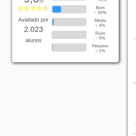
/10
Bom
~ 26%
Avaliado por
Médio
~ 4%
2.023
Ruim
~ 0%
alunos
Péssimo
~ 1%