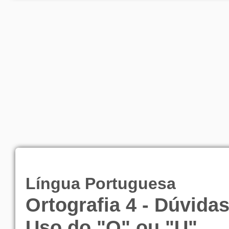
Língua Portuguesa
Ortografia 4 - Dúvida
Uso do "O" ou "U"