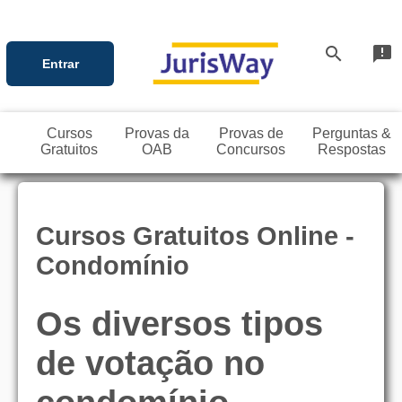
search
announcement
Entrar
Cursos
Provas da
Provas de
Perguntas &
Gratuitos
OAB
Concursos
Respostas
Cursos Gratuitos Online -
Condomínio
Os diversos tipos
de votação no