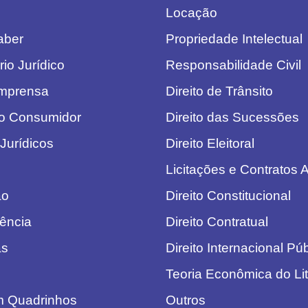
Locação
aber
Propriedade Intelectual
io Jurídico
Responsabilidade Civil
Imprensa
Direito de Trânsito
o Consumidor
Direito das Sucessões
Jurídicos
Direito Eleitoral
Licitações e Contratos A
ão
Direito Constitucional
dência
Direito Contratual
as
Direito Internacional Pú
Teoria Econômica do Lit
em Quadrinhos
Outros