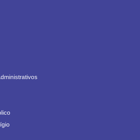
dministrativos
blico
ígio