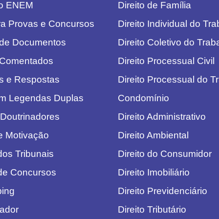
do ENEM
Direito de Família
ra Provas e Concursos
Direito Individual do Tr
 de Documentos
Direito Coletivo do Trab
 Comentados
Direito Processual Civil
s e Respostas
Direito Processual do T
om Legendas Duplas
Condomínio
 Doutrinadores
Direito Administrativo
de Motivação
Direito Ambiental
dos Tribunais
Direito do Consumidor
 de Concursos
Direito Imobiliário
ping
Direito Previdenciário
lador
Direito Tributário