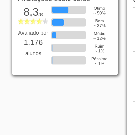
8,3
Ótimo
~ 50%
/10
Bom
~ 37%
Avaliado por
Médio
~ 12%
1.176
Ruim
~ 1%
alunos
Péssimo
~ 1%