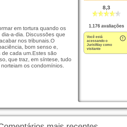
8,3
1.176 avaliações
ormar em tortura quando os
dia-a-dia. Discussões que
Você está
error_outline
cabar nos tribunais.O
acessando o
JurisWay como
paciência, bom senso e,
visitante
os de cada um.Estes são
o, que traz, em síntese, tudo
 norteiam os condomínios.
Comentários mais recentes