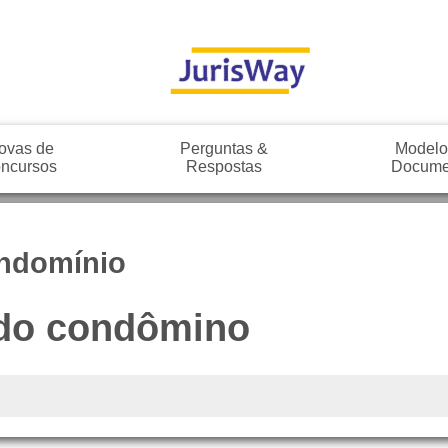
ovas de
Perguntas &
Modelo
ncursos
Respostas
Docume
ondomínio
 do condômino