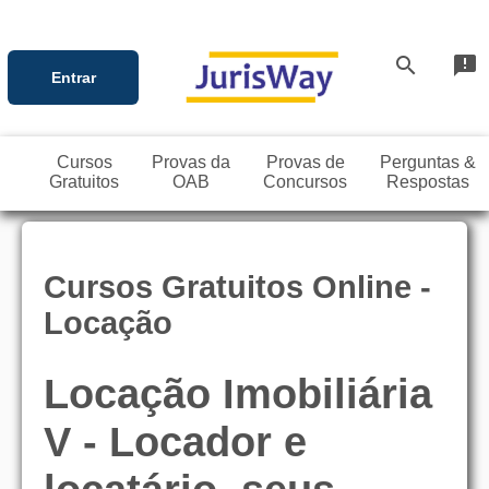
search
announcement
Entrar
Cursos
Provas da
Provas de
Perguntas &
Gratuitos
OAB
Concursos
Respostas
Cursos Gratuitos Online -
Locação
Locação Imobiliária
V - Locador e