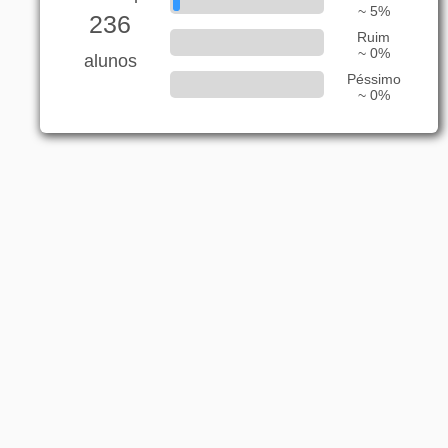
~ 5%
236
Ruim
~ 0%
alunos
Péssimo
~ 0%