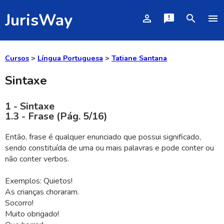
JurisWay
person_outline
announcement
search
menu
Cursos
>
Língua Portuguesa
>
Tatiane Santana
Sintaxe
1 - Sintaxe
1.3 - Frase (Pág. 5/16)
Então, frase é qualquer enunciado que possui significado,
sendo constituída de uma ou mais palavras e pode conter ou
não conter verbos.
Exemplos: Quietos!
As crianças choraram.
Socorro!
Muito obrigado!