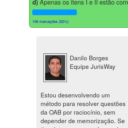
d)
Apenas os itens I e II estão cor
106 marcações (52%)
Danilo Borges
Equipe JurisWay
Estou desenvolvendo um
método para resolver questões
da OAB por raciocínio, sem
depender de memorização. Se