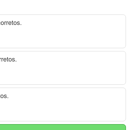
corretos.
rretos.
tos.