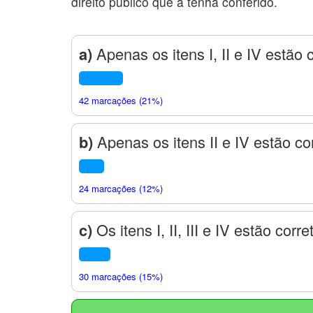
direito público que a tenha conferido.
a)
Apenas os itens I, II e IV estão 
42 marcações (21%)
b)
Apenas os itens II e IV estão co
24 marcações (12%)
c)
Os itens I, II, III e IV estão corre
30 marcações (15%)