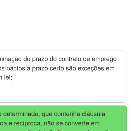
rminação do prazo do contrato de emprego
 os pactos a prazo certo são exceções em
 lei;
o determinado, que contenha cláusula
ada e recíproca, não se converte em