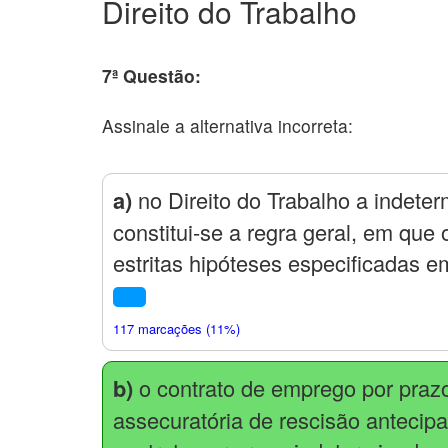
Direito do Trabalho
7ª Questão:
Assinale a alternativa incorreta:
a)
no Direito do Trabalho a indete
constitui-se a regra geral, em que
estritas hipóteses especificadas em
117 marcações (11%)
b)
o contrato de emprego por praz
assecuratória de rescisão antecip