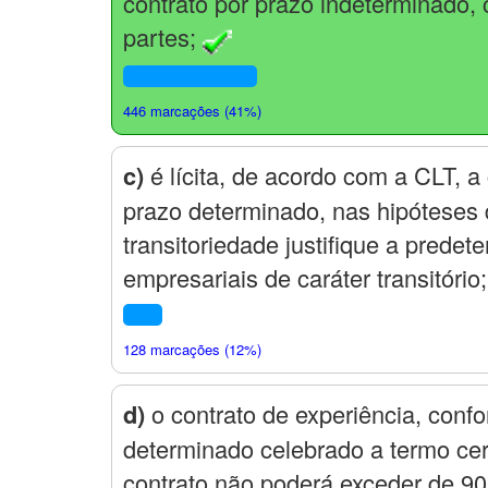
contrato por prazo indeterminado, c
partes;
446 marcações (41%)
c)
é lícita, de acordo com a CLT, 
prazo determinado, nas hipóteses 
transitoriedade justifique a prede
empresariais de caráter transitório;
128 marcações (12%)
d)
o contrato de experiência, confo
determinado celebrado a termo cert
contrato não poderá exceder de 90