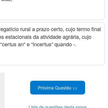
gatício rural a prazo certo, cujo termo final
s estacionais da atividade agrária, cujo
 “certus an” e “incertus” quando -.
Lista de questões desta prova