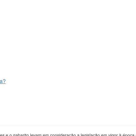
va?
es e o gabarito levam em consideração a legislação em vigor à época d