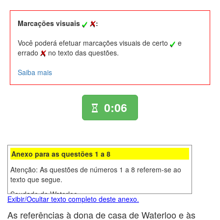
Marcações visuais
:
Você poderá efetuar marcações visuais de certo
e
errado
no texto das questões.
Saiba mais
0:06
Anexo para as questões 1 a 8
Atenção: As questões de números 1 a 8 referem-se ao
texto que segue.
Saudade de Waterloo
Exibir/Ocultar texto completo deste anexo.
É famosa a história da mulher que se queixava de um
As referências à dona de casa de Waterloo e às
dia particularmente agitado nas redondezas da sua casa