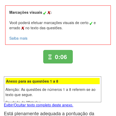
Marcações visuais
:
Você poderá efetuar marcações visuais de certo
e
errado
no texto das questões.
Saiba mais
0:07
Anexo para as questões 1 a 8
Atenção: As questões de números 1 a 8 referem-se ao
texto que segue.
Saudade de Waterloo
Exibir/Ocultar texto completo deste anexo.
É famosa a história da mulher que se queixava de um
Está plenamente adequada a pontuação da
dia particularmente agitado nas redondezas da sua casa