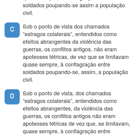
soldados poupando-se assim a população
americanos também se dedicaram com entusiasmo ao
civil.
bombardeio indiscriminado, como o que arrasou a
cidade de Dresden. E os "estragos colaterais" chegaram
à sua apoteose tétrica, claro, em Hiroshima e Nagasaki.
Sob o ponto de vista dos chamados
C
“estragos colaterais”, entendidos como
Hoje a guerra psicológica é o pretexto legitimador para
quem usa o terror por qualquer causa. E cada vez que
efeitos abrangentes da violência das
vemos uma das vítimas do terror, como o último cadáver
guerras, os conflitos antigos, não eram
de uma criança judia ou palestina sacrificada naquela
apoteoses tétricas, de vez que se limitavam
guerra especialmente insensata, pensamos de novo nos
quase sempre, à conflagração entre
tempos em que só os soldados morriam nas guerras, e
ainda era possível ser um espectador, mesmo distraído
soldados poupando-se, assim, a população
como a dona de casa de Waterloo, da história. Ou ser
civil.
inocente.
(Adaptado de: VERISSIMO, Luis Fernando. O mundo é
Sob o ponto de vista, dos chamados
D
bárbaro. Rio de Janeiro: Objetiva, 2008, pp. 123/124)
“estragos colaterais”, entendidos como
efeitos abrangentes, da violência das
guerras, os conflitos antigos não eram
apoteoses tétricas de vez que, se limitavam,
quase sempre, à conflagração entre