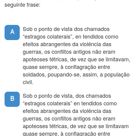
seguinte frase:
e do que o movimento constante de cavaleiros e
carroças fizera à sua roupa estendida para secar, sem
saber que estava falando da batalha de Waterloo, que
mudaria a história da Europa. Contam que famílias
Sob o ponto de vista dos chamados
inteiras da sociedade de Washington pegaram suas
A
“estragos colaterais”, en tendidos como
cestas de piquenique e foram, de carruagem, assistir à
primeira batalha da Guerra Civil americana, em
efeitos abrangentes da violência das
Richmond, e não tiveram baixas. A Primeira Grande
guerras, os conflitos antigos não eram
Guerra, ou a primeira guerra moderna, mutilou uma
apoteoses tétricas, de vez que se limitavam,
geração inteira, mas uma geração de homens em
quase sempre, à conflagração entre
uniformes de combate. Mulheres e crianças foram
poupadas. Só 5 por cento das mortes na Primeira
soldados, poupando-se, assim, a população
Guerra foram de civis. Na Segunda Guerra Mundial, a
civil.
proporção foi de 65 por cento.
Os estragos colaterais da Segunda Guerra se deveram
Sob o ponto de vista, dos chamados
B
ao crescimento simultâneo de duas técnicas mortais, a
“estragos colaterais” en tendidos como
do bombardeio aéreo e a da guerra psicológica.
efeitos abrangentes da violência das
Bombardear populações civis foi adotado como uma
guerras, os conflitos antigos não eram
"legítima" tática militar, para atingir o moral do inimigo.
Os alemães começaram, devastando Londres, que tinha
apoteoses tétricas, de vez que se limitavam
importância simbólica como coração da Inglaterra mas
quase sempre, à conflagração entre
nenhuma importância estratégica. Mas ingleses e