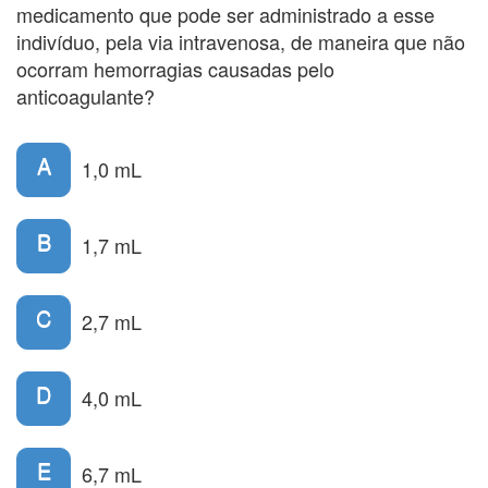
medicamento que pode ser administrado a esse
indivíduo, pela via intravenosa, de maneira que não
ocorram hemorragias causadas pelo
anticoagulante?
A
1,0 mL
B
1,7 mL
C
2,7 mL
D
4,0 mL
E
6,7 mL