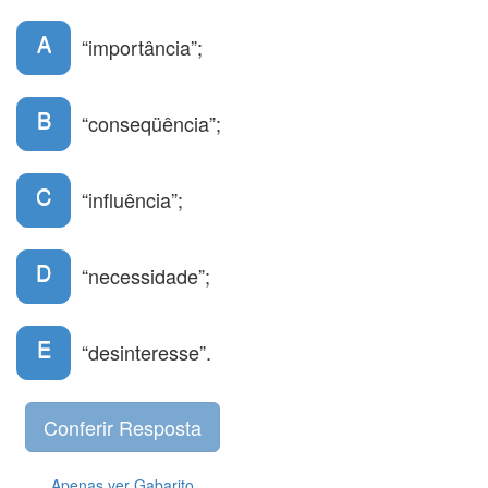
A
“importância”;
B
“conseqüência”;
C
“influência”;
D
“necessidade”;
E
“desinteresse”.
Apenas ver Gabarito