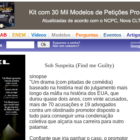
AB
ENEM
Vídeos
Modelos
Perguntas
Eventos
Artig
Esqueceu a senha?
powered
a
Goo
Não tem cadastro?
Sob Suspeita (Find me Guilty)
sinopse
"Um drama (com pitadas de comédia)
baseado na história real do julgamento mais
longo da máfia na história dos EUA, que
durou quase dois anos, com vinte acusados,
mais de 70 acusações e 19 advogados
contra um obstinado promotor disposto a
tudo para conseguir uma condenação
coletiva que alçaria sua carreira para outro
patamar.
Confiante que iria ganhar o caso, o promotor