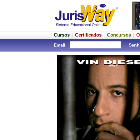
Cursos
Certificados
Concursos
O
Email
Senh