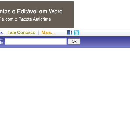
os
Fale Conosco
Mais...
 by
gle