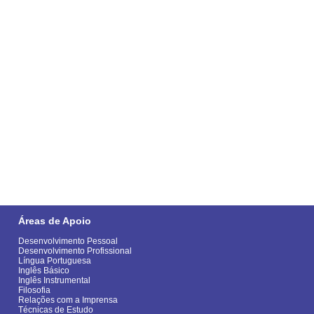
Áreas de Apoio
Desenvolvimento Pessoal
Desenvolvimento Profissional
Língua Portuguesa
Inglês Básico
Inglês Instrumental
Filosofia
Relações com a Imprensa
Técnicas de Estudo