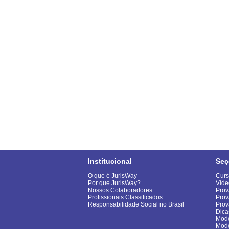
Institucional
Seç
O que é JurisWay
Curs
Por que JurisWay?
Víde
Nossos Colaboradores
Prov
Profissionais Classificados
Prov
Responsabilidade Social no Brasil
Pro
Dica
Mode
Mod