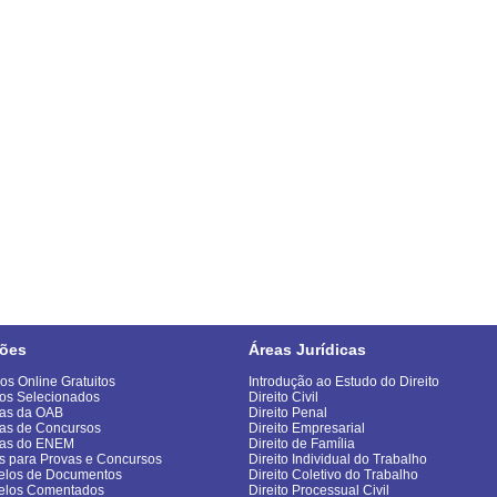
ões
Áreas Jurídicas
os Online Gratuitos
Introdução ao Estudo do Direito
os Selecionados
Direito Civil
as da OAB
Direito Penal
as de Concursos
Direito Empresarial
vas do ENEM
Direito de Família
s para Provas e Concursos
Direito Individual do Trabalho
los de Documentos
Direito Coletivo do Trabalho
elos Comentados
Direito Processual Civil