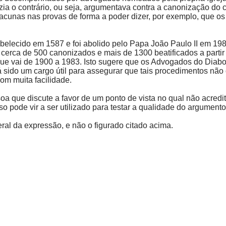
ia o contrário, ou seja, argumentava contra a canonização do c
acunas nas provas de forma a poder dizer, por exemplo, que os
abelecido em 1587 e foi abolido pelo Papa João Paulo II em 19
cerca de 500 canonizados e mais de 1300 beatificados a parti
ue vai de 1900 a 1983. Isto sugere que os Advogados do Diabo
 sido um cargo útil para assegurar que tais procedimentos nã
om muita facilidade.
a que discute a favor de um ponto de vista no qual não acredi
pode vir a ser utilizado para testar a qualidade do argumento e
teral da expressão, e não o figurado citado acima.