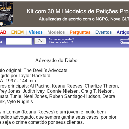
AB
ENEM
Vídeos
Modelos
Perguntas
Eventos
Artig
Esqueceu a senha?
powered
a
Goo
Não tem cadastro?
Advogado do Diabo
ulo original: The Devil´s Advocate
igido por Taylor Hackford
, 1997 - 144 min.
res principais: Al Pacino, Keanu Reeves, Charlize Theron,
frey Jones, Judith Ivey, Connie Nielsen, Craig T. Nelson,
mara Tunie, Neal Jones, Ruben Santiago-Hudson, Debra
k, Vyto Ruginis
vin Lomax (Keanu Reeves) é um jovem e muito bem
edido advogado, que sempre ganha seus casos, por pior
 seja o crime cometido por seus clientes.