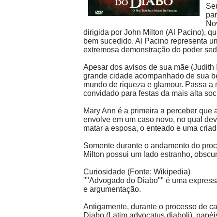
Seu
par
Nov
dirigida por John Milton (Al Pacino), 
bem sucedido. Al Pacino representa u
extremosa demonstração do poder sedu
Apesar dos avisos de sua mãe (Judith I
grande cidade acompanhado de sua bel
mundo de riqueza e glamour. Passa a 
convidado para festas da mais alta so
Mary Ann é a primeira a perceber que a
envolve em um caso novo, no qual dev
matar a esposa, o enteado e uma criad
Somente durante o andamento do proc
Milton possui um lado estranho, obscuro
Curiosidade (Fonte: Wikipedia)
""Advogado do Diabo"" é uma expressão
e argumentação.
Antigamente, durante o processo de ca
Diabo (Latim advocatus diaboli), pap