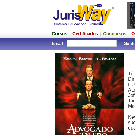
Cursos
Certificados
Concursos
O
Email
Senh
Tít
Dir
EUA
Ato
Jef
Ta
Mon
Ke
suc
que