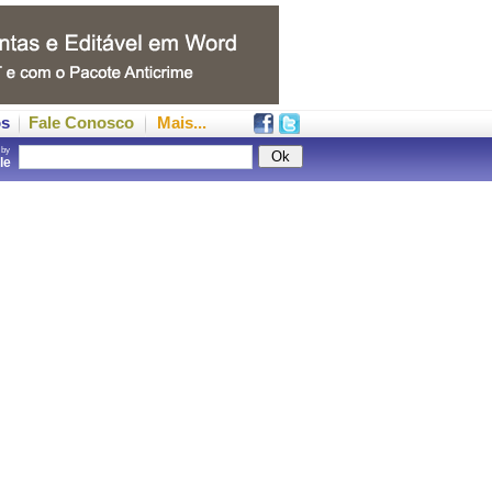
os
Fale Conosco
Mais...
 by
gle