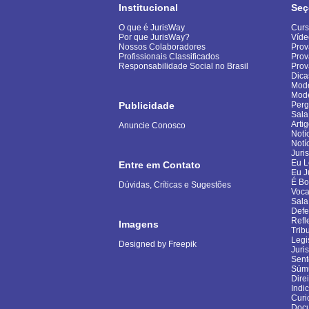
Institucional
Seç
O que é JurisWay
Curs
Por que JurisWay?
Víde
Nossos Colaboradores
Prov
Profissionais Classificados
Prov
Responsabilidade Social no Brasil
Pro
Dica
Mode
Mod
Publicidade
Perg
Sala
Arti
Anuncie Conosco
Notí
Notí
Juri
Eu L
Entre em Contato
Eu J
É B
Dúvidas, Críticas e Sugestões
Voca
Sala
Defe
Refl
Imagens
Trib
Legi
Designed by Freepik
Juri
Sent
Súm
Dire
Indi
Curi
Docu