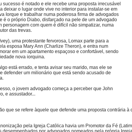
 sucesso é notado e ele recebe uma proposta irrecusável
a deixar o lugar onde vive no interior para instalar-se em
a Iorque e trabalhar numa poderosa firma de advogados
que é o próprio Diabo, disfarçado na pele de um advogado
m personagem com quem é difícil não simpatizar, numa
tor das trevas.
vey), uma protestante fervorosa, Lomax parte para a
a esposa Mary Ann (Charlize Theron), e entra num
morar em um apartamento espaçoso e confortável, sendo
ciedade nova iorquina.
lgo está errado, e tenta avisar seu marido, mas ele se
e defender um milionário que está sendo acusado de
a.
esso, o jovem advogado começa a perceber que John
, e assustador...
 que se refere àquele que defende uma proposta contrária à do 
nonização pela Igreja Católica havia um Promotor da Fé (Lati
éis desempenhados por advogados nomeados pela própria Igrej