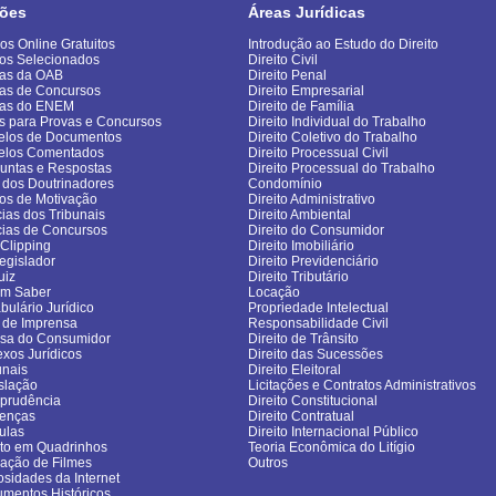
ões
Áreas Jurídicas
os Online Gratuitos
Introdução ao Estudo do Direito
os Selecionados
Direito Civil
as da OAB
Direito Penal
as de Concursos
Direito Empresarial
vas do ENEM
Direito de Família
s para Provas e Concursos
Direito Individual do Trabalho
los de Documentos
Direito Coletivo do Trabalho
elos Comentados
Direito Processual Civil
untas e Respostas
Direito Processual do Trabalho
 dos Doutrinadores
Condomínio
gos de Motivação
Direito Administrativo
cias dos Tribunais
Direito Ambiental
cias de Concursos
Direito do Consumidor
sClipping
Direito Imobiliário
egislador
Direito Previdenciário
uiz
Direito Tributário
om Saber
Locação
bulário Jurídico
Propriedade Intelectual
 de Imprensa
Responsabilidade Civil
sa do Consumidor
Direito de Trânsito
exos Jurídicos
Direito das Sucessões
unais
Direito Eleitoral
slação
Licitações e Contratos Administrativos
sprudência
Direito Constitucional
enças
Direito Contratual
ulas
Direito Internacional Público
ito em Quadrinhos
Teoria Econômica do Litígio
cação de Filmes
Outros
osidades da Internet
mentos Históricos