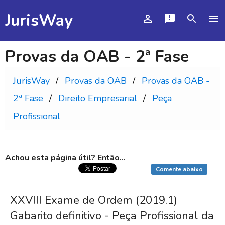
JurisWay
person_outline
announcement
search
menu
Provas da OAB - 2ª Fase
JurisWay
Provas da OAB
Provas da OAB -
2ª Fase
Direito Empresarial
Peça
Profissional
Achou esta página útil? Então...
Comente abaixo
XXVIII Exame de Ordem (2019.1)
Gabarito definitivo - Peça Profissional da