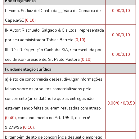
Endereçamento
I- Exmo. Sr. Juiz de Direito da __ Vara da Comarca de
0,00/0,10
Capela/SE
(0,10)
.
II- Autor: Riachuelo, Salgado & Cia Ltda., representada
0,00/0,10
por seu administrador Tobias Barreto
(0,10)
.
III- Réu: Refrigeração Canhoba S/A, representada por
0,00/0,10
seu diretor-presidente, Sr. Paulo Pastora
(0,10)
.
Fundamentação Jurídica
a) é ato de concorrência desleal divulgar informações
falsas sobre os produtos comercializados pelo
concorrente (arrendatário) e que as entregas não
0,00/0,40/0,50
estavam sendo feitas ou eram realizadas com atraso
(0,40)
, com fundamento no Art. 195, II, da Lei nº
9.279/96
(0,10)
.
b) também de ato de concorrência desleal o emprego