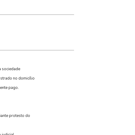
da sociedade
istrado no domicílio
mente pago.
iante protesto do
judicial.