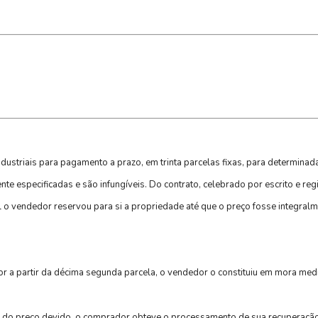
ndustriais para pagamento a prazo, em trinta parcelas fixas, para determina
e especificadas e são infungíveis. Do contrato, celebrado por escrito e reg
 o vendedor reservou para si a propriedade até que o preço fosse integral
r a partir da décima segunda parcela, o vendedor o constituiu em mora med
a do preço devido, o comprador obteve o processamento de sua recuperação 