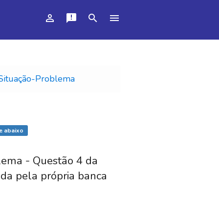
person_outline
announcement
search
menu
Situação-Problema
e abaixo
blema - Questão 4 da
ada pela própria banca