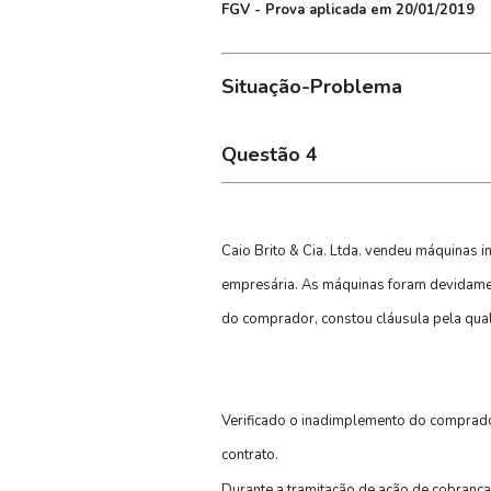
FGV - Prova aplicada em 20/01/2019
Situação-Problema
Questão 4
Caio Brito & Cia. Ltda. vendeu máquinas i
empresária. As máquinas foram devidament
do comprador, constou cláusula pela qual
Verificado o inadimplemento do comprado
contrato.
Durante a tramitação de ação de cobranç