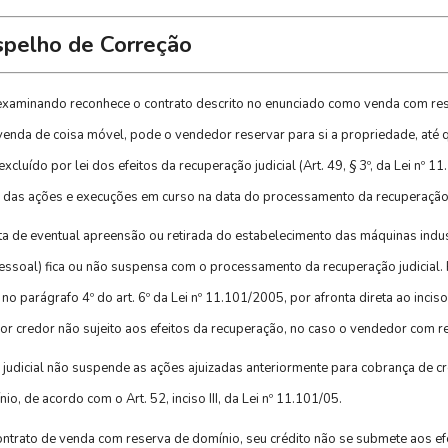
spelho de Correção
o examinando reconhece o contrato descrito no enunciado como venda com re
 venda de coisa móvel, pode o vendedor reservar para si a propriedade, até 
excluído por lei dos efeitos da recuperação judicial (Art. 49, § 3º, da Lei nº 
 das ações e execuções em curso na data do processamento da recuperação
a de eventual apreensão ou retirada do estabelecimento das máquinas indust
pessoal) fica ou não suspensa com o processamento da recuperação judicial. 
parágrafo 4º do art. 6º da Lei nº 11.101/2005, por afronta direta ao inciso I
or credor não sujeito aos efeitos da recuperação, no caso o vendedor com r
udicial não suspende as ações ajuizadas anteriormente para cobrança de cré
, de acordo com o Art. 52, inciso III, da Lei nº 11.101/05.
contrato de venda com reserva de domínio, seu crédito não se submete aos efe