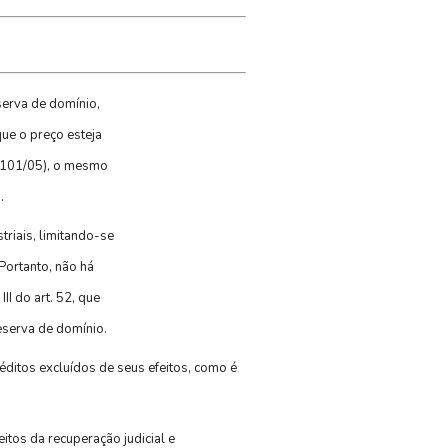
serva de domínio,
que o preço esteja
11.101/05), o mesmo
.
riais, limitando-se
Portanto, não há
II do art. 52, que
eserva de domínio.
ditos excluídos de seus efeitos, como é
itos da recuperação judicial e