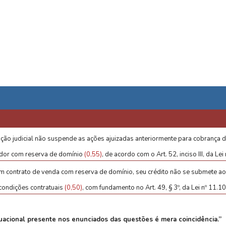
ão judicial não suspende as ações ajuizadas anteriormente para cobrança d
edor com reserva de domínio
(0,55)
, de acordo com o Art. 52, inciso III, da Le
 em contrato de venda com reserva de domínio, seu crédito não se submete ao
condições contratuais
(0,50)
, com fundamento no Art. 49, § 3º, da Lei nº 11.
acional presente nos enunciados das questões é mera coincidência.”