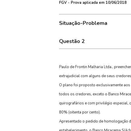
FGV - Prova aplicada em 10/06/2018
Situação-Problema
Questão 2
Paulo de Frontin Malharia Ltda., preenche
extrajudicial com alguns de seus credore
O plano foi proposto exclusivamente aos c
todos os credores, exceto o Banco Mirac
quirografários e com privilégio especial,
80% (oitenta por cento).
Apresentado o pedido de homologação do 
estabelecimento, o Banco Miracema S/A f