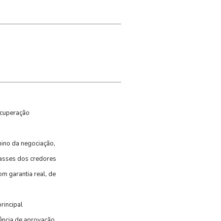
ecuperação
mino da negociação,
lasses dos credores
m garantia real, de
rincipal
ência de aprovação