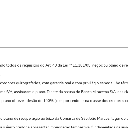
ndo todos os requisitos do Art. 48 da Lei nº 11.101/05, negociou plano de r
s.
redores quirografários, com garantia real e com privilégio especial. Ao tér
ema S/A, assinaram o plano. Diante da recusa do Banco Miracema S/A, nas c
 o plano obteve adesão de 100% (cem por cento) e, na classe dos credores co
plano de recuperação ao Juízo da Comarca de São João Marcos, lugar do p
oi o único credor a apresentar impugnação tempestiva, fundamentada na aus