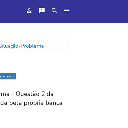
person_outline
announcement
search
menu
Situação-Problema
e abaixo
ema - Questão 2 da
ada pela própria banca