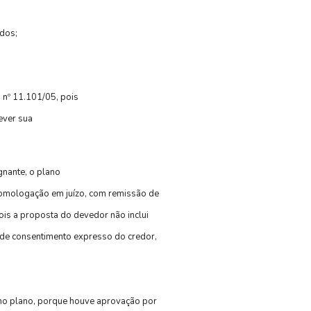
idos;
 nº 11.101/05, pois
ever sua
nante, o plano
 homologação em juízo, com remissão de
pois a proposta do devedor não inclui
e de consentimento expresso do credor,
 no plano, porque houve aprovação por