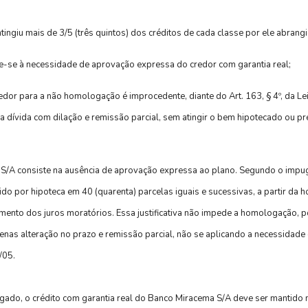
ngiu mais de 3/5 (três quintos) dos créditos de cada classe por ele abrang
-se à necessidade de aprovação expressa do credor com garantia real;
or para a não homologação é improcedente, diante do Art. 163, § 4º, da Lei
dívida com dilação e remissão parcial, sem atingir o bem hipotecado ou pr
/A consiste na ausência de aprovação expressa ao plano. Segundo o impug
ido por hipoteca em 40 (quarenta) parcelas iguais e sucessivas, a partir da
timento dos juros moratórios. Essa justificativa não impede a homologação, 
penas alteração no prazo e remissão parcial, não se aplicando a necessidad
/05.
ado, o crédito com garantia real do Banco Miracema S/A deve ser mantido