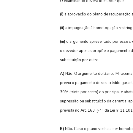
O examinando deverá identificar que:
(i)
a aprovação do plano de recuperação ati
(ii)
a impugnação à homologação restringe
(iii)
o argumento apresentado por esse cred
o devedor apenas propõe o pagamento da 
substituição por outro.
A)
Não. O argumento do Banco Miracema S
previu o pagamento de seu crédito garant
30% (trinta por cento) do principal e aba
supressão ou substituição da garantia, a
prevista no Art. 163, § 4º, da Lei nº 11.101
B)
Não. Caso o plano venha a ser homolog