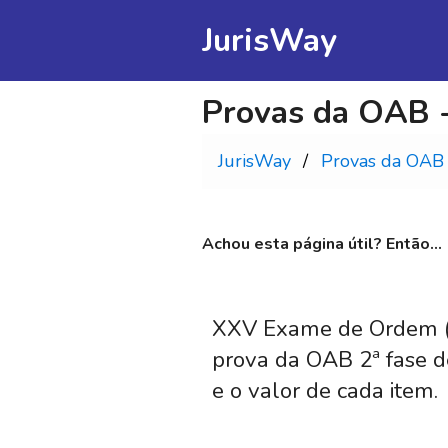
JurisWay
Provas da OAB -
JurisWay
Provas da OAB
Achou esta página útil? Então...
XXV Exame de Ordem (20
prova da OAB 2ª fase d
e o valor de cada item.