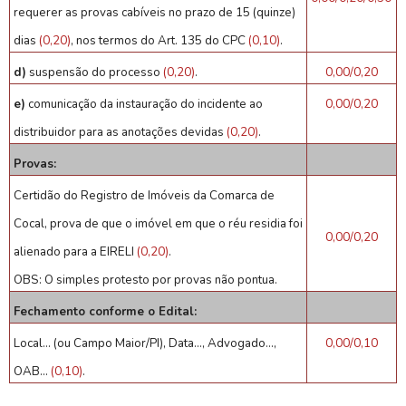
requerer as provas cabíveis no prazo de 15 (quinze)
dias
(0,20)
, nos termos do Art. 135 do CPC
(0,10)
.
d)
suspensão do processo
(0,20)
.
0,00/0,20
e)
comunicação da instauração do incidente ao
0,00/0,20
distribuidor para as anotações devidas
(0,20)
.
Provas:
Certidão do Registro de Imóveis da Comarca de
Cocal, prova de que o imóvel em que o réu residia foi
0,00/0,20
alienado para a EIRELI
(0,20)
.
OBS: O simples protesto por provas não pontua.
Fechamento conforme o Edital:
Local... (ou Campo Maior/PI), Data..., Advogado...,
0,00/0,10
OAB...
(0,10)
.