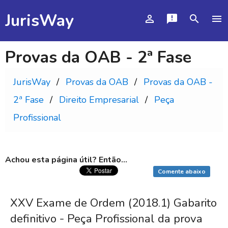
JurisWay
person_outline
announcement
search
menu
Provas da OAB - 2ª Fase
JurisWay
Provas da OAB
Provas da OAB -
2ª Fase
Direito Empresarial
Peça
Profissional
Achou esta página útil? Então...
Comente abaixo
XXV Exame de Ordem (2018.1) Gabarito
definitivo - Peça Profissional da prova