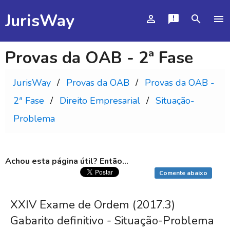
JurisWay
person_outline
announcement
search
menu
Provas da OAB - 2ª Fase
JurisWay
Provas da OAB
Provas da OAB -
2ª Fase
Direito Empresarial
Situação-
Problema
Achou esta página útil? Então...
Comente abaixo
XXIV Exame de Ordem (2017.3)
Gabarito definitivo - Situação-Problema