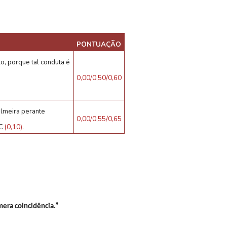
PONTUAÇÃO
o, porque tal conduta é
0,00/0,50/0,60
almeira perante
0,00/0,55/0,65
C
(0,10)
.
era coincidência.”