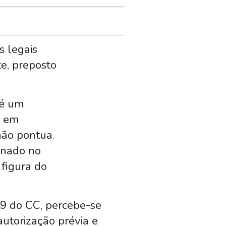
s legais
e, preposto
 é um
a em
não pontua.
linado no
 figura do
69 do CC, percebe-se
autorização prévia e