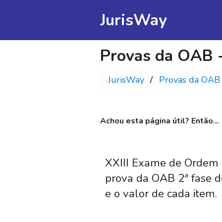
JurisWay
Provas da OAB -
JurisWay
Provas da OAB
Achou esta página útil? Então...
XXIII Exame de Ordem (
prova da OAB 2ª fase d
e o valor de cada item.