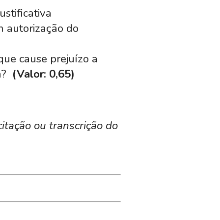
stificativa
m autorização do
que cause prejuízo a
ra?
(Valor: 0,65)
itação ou transcrição do