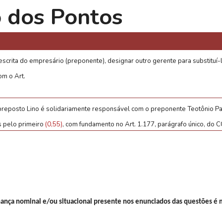
o dos Pontos
escrita do empresário (preponente), designar outro gerente para substituí-l
om o Art.
o preposto Lino é solidariamente responsável com o preponente Teotônio P
s pelo primeiro
(0,55)
, com fundamento no Art. 1.177, parágrafo único, do C
nça nominal e/ou situacional presente nos enunciados das questões é m