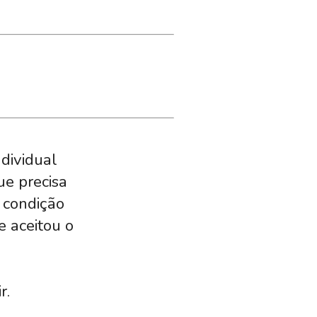
dividual
ue precisa
 condição
e aceitou o
r.