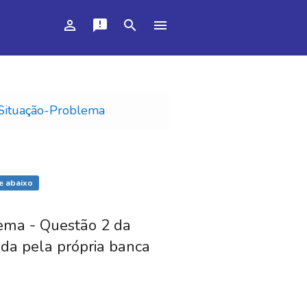
person_outline
announcement
search
menu
Situação-Problema
e abaixo
lema - Questão 2 da
ada pela própria banca