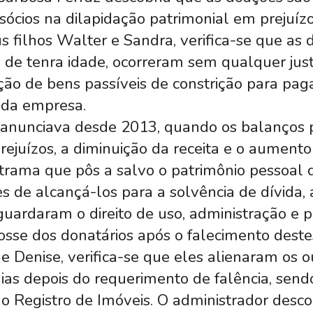
sócios na dilapidação patrimonial em prejuíz
 filhos Walter e Sandra, verifica-se que as
s de tenra idade, ocorreram sem qualquer justi
ação de bens passíveis de constrição para pa
o da empresa.
e anunciava desde 2013, quando os balanços
rejuízos, a diminuição da receita e o aument
trama que pôs a salvo o patrimônio pessoal d
res de alcançá-los para a solvência de dívi
uardaram o direito de uso, administração e p
sse dos donatários após o falecimento deste
e Denise, verifica-se que eles alienaram os o
 dias depois do requerimento de falência, se
o Registro de Imóveis. O administrador desco