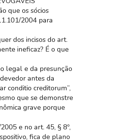
 REVOGÁVEIS
ão que os sócios
º 11.101/2004 para
er dos incisos do art.
mente ineficaz? É o que
são legal e da presunção
o devedor antes da
r conditio creditorum”,
 mesmo que se demonstre
conômica grave porque
2005 e no art. 45, § 8º,
positivo, fica de plano