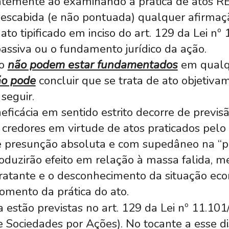
ntemente ao examinando a prática de atos
descabida (e não pontuada) qualquer afirmaç
ato tipificado em inciso do art. 129 da Lei n
 passiva ou o fundamento jurídico da ação.
to
não podem estar fundamentados
em qualqu
o pode
concluir que se trata de ato objetiva
seguir.
ineficácia em sentido estrito decorre de previ
 credores em virtude de atos praticados pel
de presunção absoluta e com supedâneo na “pa
produzirão efeito em relação à massa falida,
ntratante e o desconhecimento da situação e
omento da prática do ato.
a estão previstas no art. 129 da Lei nº 11.101/
e Sociedades por Ações). No tocante a esse dis