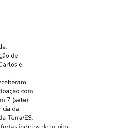
da.
ição de
Carlos e
receberam
 doação com
om 7 (sete)
ncia da
da Terra/ES.
ortes indícios do intuito