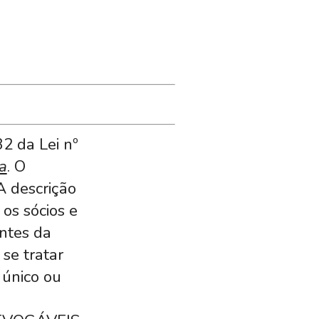
2 da Lei nº
a
. O
A descrição
os sócios e
ntes da
se tratar
 único ou