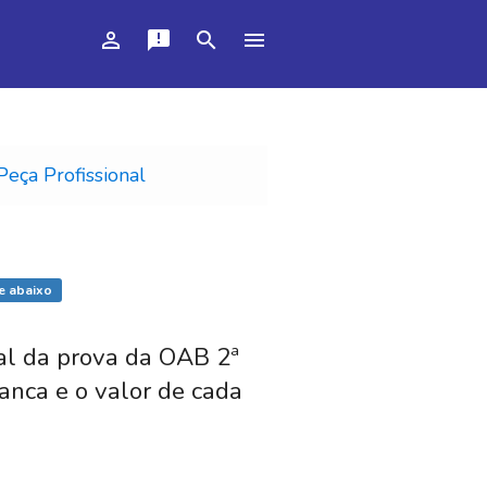
person_outline
announcement
search
menu
Peça Profissional
e abaixo
nal da prova da OAB 2ª
anca e o valor de cada