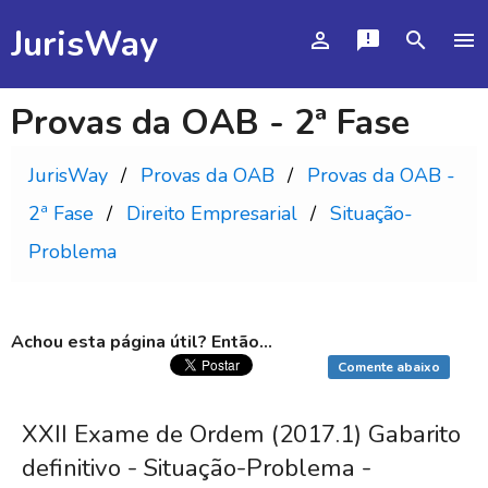
JurisWay
person_outline
announcement
search
menu
Provas da OAB - 2ª Fase
JurisWay
Provas da OAB
Provas da OAB -
2ª Fase
Direito Empresarial
Situação-
Problema
Achou esta página útil? Então...
Comente abaixo
XXII Exame de Ordem (2017.1) Gabarito
definitivo - Situação-Problema -