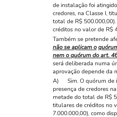
de instalação foi atingid
credores, na Classe I, t
total de R$ 500.000,00).
créditos no valor de R$ 
Também se pretende afer
não se aplicam o
quórum 
nem o quórum do art. 46
será deliberada numa úni
aprovação depende da ma
A)
Sim. O quórum de in
presença de credores na 
metade do total de R$ 50
titulares de créditos no
7.000.000,00), como dispõ