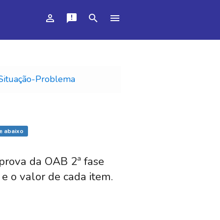
person_outline
announcement
search
menu
Situação-Problema
e abaixo
prova da OAB 2ª fase
e o valor de cada item.