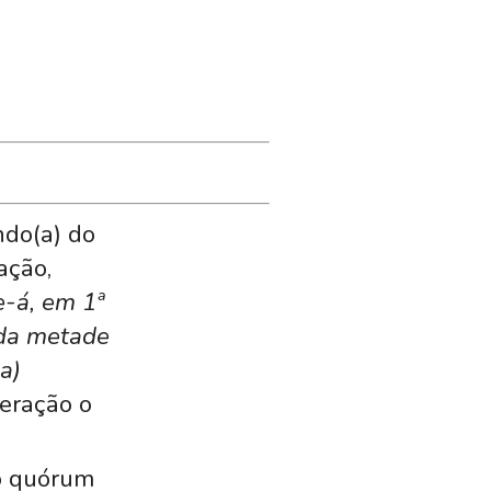
ndo(a) do
ação,
e-á, em 1ª
 da metade
a)
eração o
 o quórum