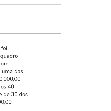
foi
 quadro
 com
da uma das
0.000,00.
dos 40
 e de 30 dos
00,00.