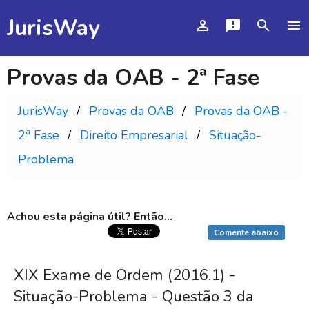
JurisWay
person_outline
announcement
search
menu
Provas da OAB - 2ª Fase
JurisWay
Provas da OAB
Provas da OAB -
2ª Fase
Direito Empresarial
Situação-
Problema
Achou esta página útil? Então...
Comente abaixo
XIX Exame de Ordem (2016.1) -
Situação-Problema - Questão 3 da