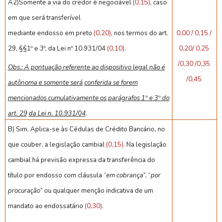
A2)
Somente a via do credor é negociável
(0,15)
, caso
em que será transferível
mediante endosso em preto
(0,20)
, nos termos do art.
0,00 / 0,15 /
29, §§1º e 3º, da Lei nº 10.931/04
(0,10)
.
0,20/ 0,25
/0,30 /0,35
Obs.: A pontuação referente ao dispositivo legal não é
/0,45
autônoma e somente será
conferida se forem
mencionados cumulativamente os parágrafos 1º e 3º do
art. 29
da Lei n. 10.931/04
.
B) Sim. Aplica-se às Cédulas de Crédito Bancário, no
que couber, a legislação cambial
(0,15).
Na legislação
cambial há previsão expressa da transferência do
título por endosso com cláusula “
em cobrança
”, “
por
procuração
” ou qualquer menção indicativa de um
mandato ao endossatário
(0,30)
.