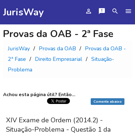
JurisWay
person_outline
announcement
search
menu
Provas da OAB - 2ª Fase
JurisWay
Provas da OAB
Provas da OAB -
2ª Fase
Direito Empresarial
Situação-
Problema
Achou esta página útil? Então...
Comente abaixo
XIV Exame de Ordem (2014.2) -
Situação-Problema - Questão 1 da