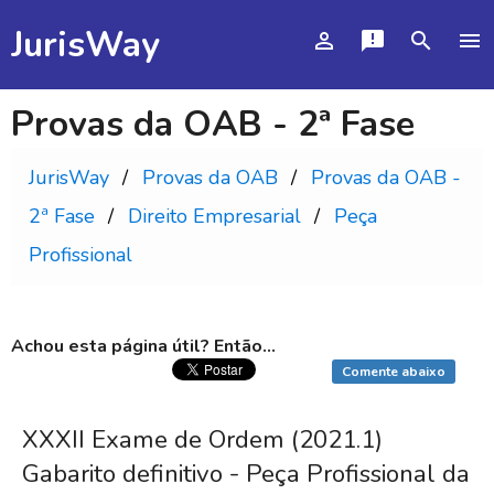
JurisWay
person_outline
announcement
search
menu
Provas da OAB - 2ª Fase
JurisWay
Provas da OAB
Provas da OAB -
2ª Fase
Direito Empresarial
Peça
Profissional
Achou esta página útil? Então...
Comente abaixo
XXXII Exame de Ordem (2021.1)
Gabarito definitivo - Peça Profissional da