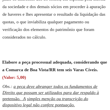
da sociedade e dos demais sócios em proceder à apuração
de haveres e lhes apresentar o resultado da liquidação das
quotas, o que inviabiliza qualquer pagamento ou
verificação dos elementos do patrimônio que foram
considerados no cálculo.
Elabore a peça processual adequada, considerando que
a Comarca de Boa Vista/RR tem seis Varas Cíveis.
(Valor: 5,00)
Obs.:
a peça deve abranger todos os fundamentos de
Direito que possam ser utilizados para dar respaldo à
pretensão.
A
simples menção ou transcrição do
dispositivo legal não confere pontuação.