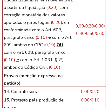
quotas liquidadas, em noventa dias,
a partir da liquidação
(0,20)
, com
correção monetária dos valores
apurados e juros legais
(0,20)
, em
0,00/0,20/0,30/
conformidade
com o Art. 608,
0,40/0,50/0,60
parágrafo único
(0,10)
e
com o Art.
609, ambos do CPC
(0,10)
OU
com o Art. 608, parágrafo único
(0,10)
e
com o Art. 1.031, § 2º,
ambos do Código Civil
(0,10)
Provas (menção expressa na
petição):
14
. Contrato social
0,00/0,20
15
. Protesto pela produção de
0,00/0,10
provas