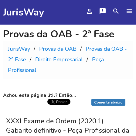
JurisWay
person_outline
announcement
search
menu
Provas da OAB - 2ª Fase
JurisWay
Provas da OAB
Provas da OAB -
2ª Fase
Direito Empresarial
Peça
Profissional
Achou esta página útil? Então...
Comente abaixo
XXXI Exame de Ordem (2020.1)
Gabarito definitivo - Peça Profissional da