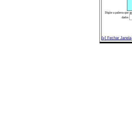
Digite a palavra que a
dados
[x] Fechar Janela