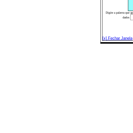
Digite a palavra que a
dados
[x] Fechar Janela