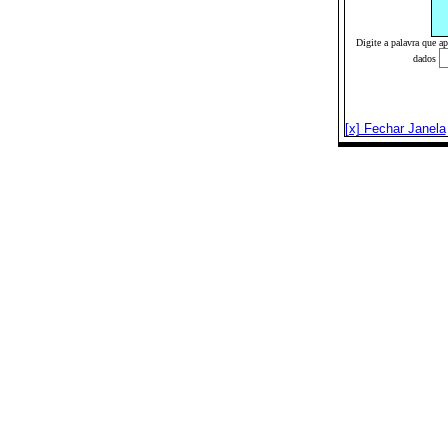
Digite a palavra que a
dados
[x] Fechar Janela