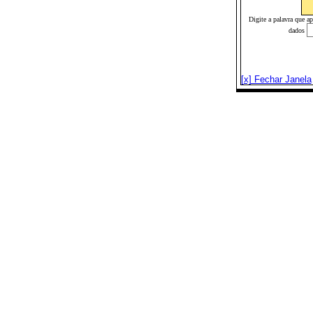
Digite a palavra que a
dados
[x] Fechar Janela