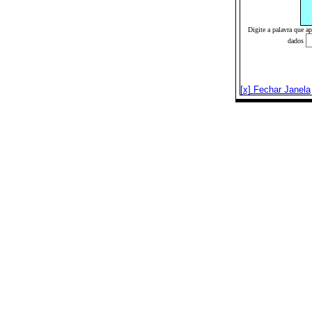
Digite a palavra que a
dados
[x] Fechar Janela