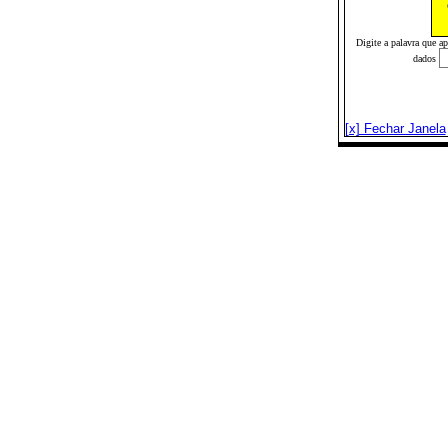
Digite a palavra que a
dados
[x] Fechar Janela