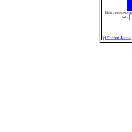
Digite a palavra que a
dados
[x] Fechar Janela