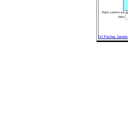
Digite a palavra que a
dados
[x] Fechar Janela