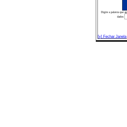
Digite a palavra que a
dados
[x] Fechar Janela