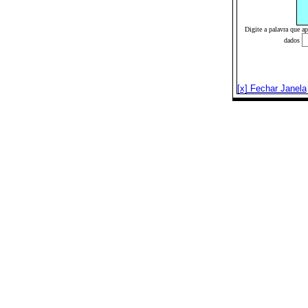
Digite a palavra que a
dados
[x] Fechar Janela