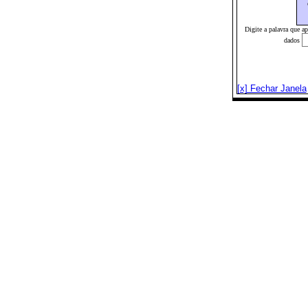
Digite a palavra que a
dados
[x] Fechar Janela