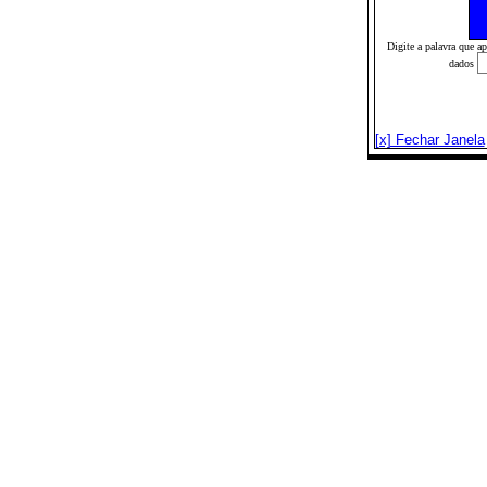
Digite a palavra que a
dados
[x] Fechar Janela