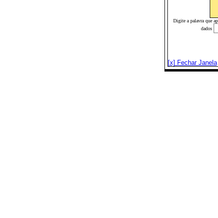
Digite a palavra que a
dados
[x] Fechar Janela