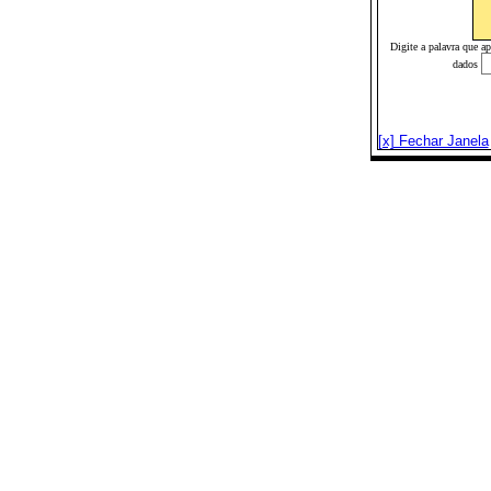
Digite a palavra que a
dados
[x] Fechar Janela