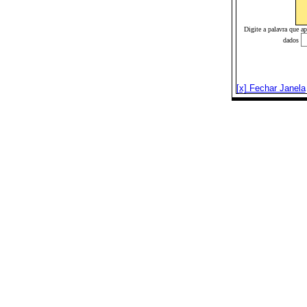
Digite a palavra que a
dados
[x] Fechar Janela