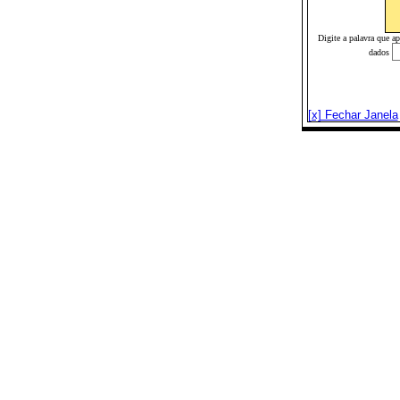
Digite a palavra que a
dados
[x] Fechar Janela