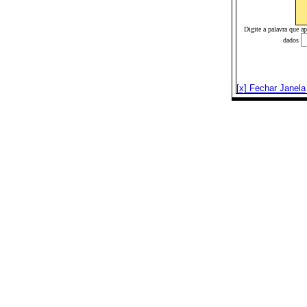
Digite a palavra que a
dados
[x] Fechar Janela