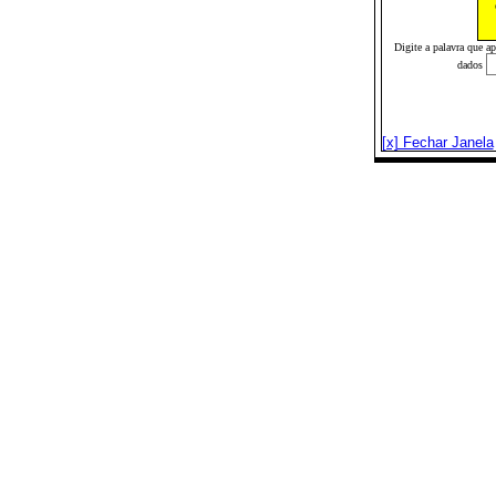
Digite a palavra que a
dados
[x] Fechar Janela