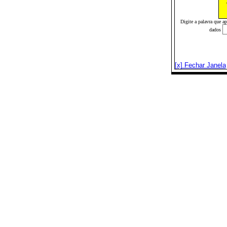
Digite a palavra que a
dados
[x] Fechar Janela