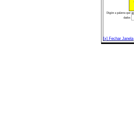
Digite a palavra que a
dados
[x] Fechar Janela