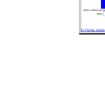
Digite a palavra que a
dados
[x] Fechar Janela