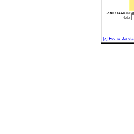
Digite a palavra que a
dados
[x] Fechar Janela