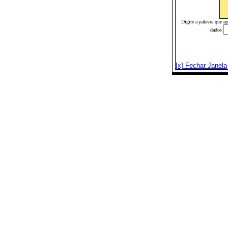
Digite a palavra que a
dados
[x] Fechar Janela