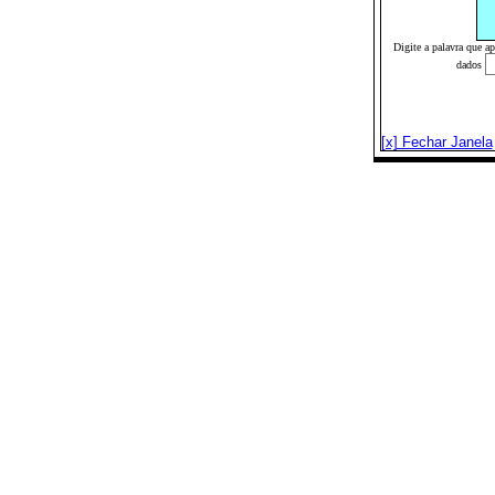
Digite a palavra que a
dados
[x] Fechar Janela